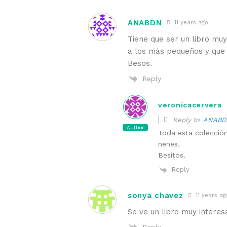
ANABDN
11 years ago
Tiene que ser un libro mu
a los más pequeños y que 
Besos.
Reply
veronicacervera
Reply to
ANABD
Author
Toda esta colección
nenes.
Besitos.
Reply
sonya chavez
11 years ag
Se ve un libro muy intere
Reply