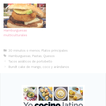
Hamburguesas
multiculturales
Categorías
30 minutos o menos
,
Platos principales
Etiquetas
Hamburguesas
,
Pastas
,
Quesos
Tacos asiáticos de portobello
Bundt cake de mango, coco y arándanos