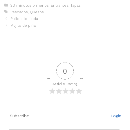
Categorías
30 minutos o menos
,
Entrantes
,
Tapas
Etiquetas
Pescados
,
Quesos
Pollo a lo Linda
Mojito de piña
0
Article Rating
Subscribe
Login