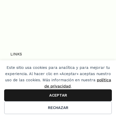
LINKS
Este sitio usa cookies para analítica y para mejorar tu
Home
experiencia. Al hacer clic en «Aceptar» aceptas nuestro
Privacy Policy
uso de las cookies. Más información en nuestra
política
¿Quien soy? / About me / Media Kit
de privacidad
.
Mis libros
ACEPTAR
4
RECHAZAR
© 2026 LACOCINADEVERO.COM