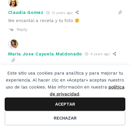
Claudia Gomez
12 years ago
Me encantal a receta y tu foto
Reply
Maria Jose Cayuela Maldonado
6 years ago
Qué delicia, nunca hubiera imaginado una pizza de
Este sitio usa cookies para analítica y para mejorar tu
langosta ¿Qué haces con el suco de la langosta? Es
experiencia. Al hacer clic en «Aceptar» aceptas nuestro
delicioso
uso de las cookies. Más información en nuestra
política
Reply
de privacidad
.
ACEPTAR
Author
50
veronicacervera
6 years ago
RECHAZAR
Reply to
Maria Jose Cayuela Maldonado
Pues vas a ver que ricura! No sé lo que es el suco…