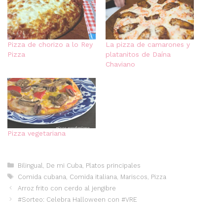
Pizza de chorizo a lo Rey
La pizza de camarones y
Pizza
platanitos de Daína
Chaviano
Pizza vegetariana
Categorías
Bilingual
,
De mi Cuba
,
Platos principales
Etiquetas
Comida cubana
,
Comida italiana
,
Mariscos
,
Pizza
Arroz frito con cerdo al jengibre
#Sorteo: Celebra Halloween con #VRE