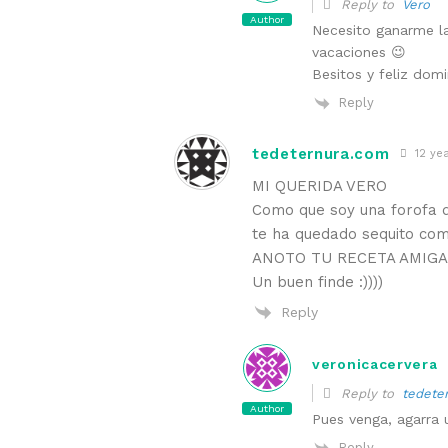
Reply to
Vero
Author
Necesito ganarme la
vacaciones 😉
Besitos y feliz dom
Reply
tedeternura.com
12 yea
MI QUERIDA VERO
Como que soy una forofa d
te ha quedado sequito com
ANOTO TU RECETA AMIGA
Un buen finde :))))
Reply
veronicacervera
Reply to
tedete
Author
Pues venga, agarra 
Reply