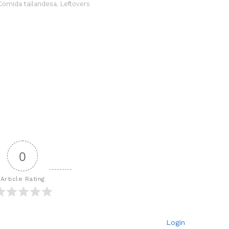
Comida tailandesa
,
Leftovers
0
Article Rating
Login