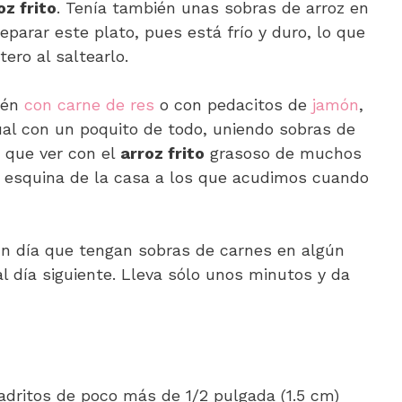
oz frito
. Tenía también unas sobras de arroz en
preparar este plato, pues está frío y duro, lo que
ero al saltearlo.
ién
con carne de res
o con pedacitos de
jamón
,
ual con un poquito de todo, uniendo sobras de
 que ver con el
arroz frito
grasoso de muchos
a esquina de la casa a los que acudimos cuando
ún día que tengan sobras de carnes en algún
l día siguiente. Lleva sólo unos minutos y da
uadritos de poco más de 1/2 pulgada (1.5 cm)