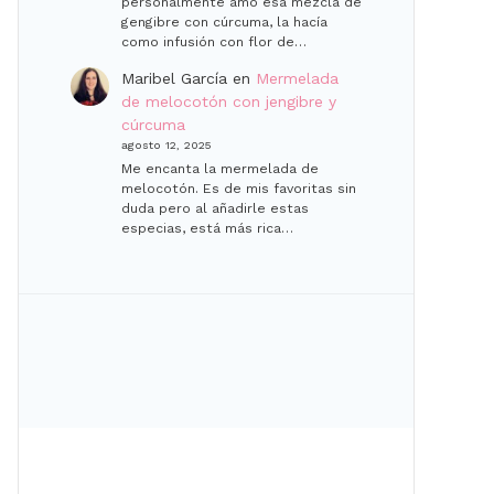
personalmente amo esa mezcla de
gengibre con cúrcuma, la hacía
como infusión con flor de…
Maribel García
en
Mermelada
de melocotón con jengibre y
cúrcuma
agosto 12, 2025
Me encanta la mermelada de
melocotón. Es de mis favoritas sin
duda pero al añadirle estas
especias, está más rica…