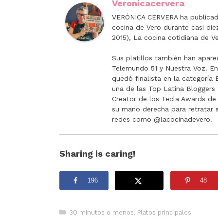
Veronicacervera
VERÓNICA CERVERA ha publicado
cocina de Vero durante casi di
2015), La cocina cotidiana de Ve
Sus platillos también han apare
Telemundo 51 y Nuestra Voz. E
quedó finalista en la categorí
una de las Top Latina Bloggers 
Creator de los Tecla Awards de 
su mano derecha para retratar sus
redes como @lacocinadevero.
Sharing is caring!
196
48
Categorías
30 minutos o menos
,
Platos principales