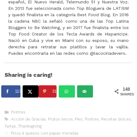
español, El Nuevo Herald, Telemundo 51 y Nuestra Voz.
En 2013 fue seleccionada como Top Bloguera de LATISM
y quedó finalista en la categoría Best Food Blog. En 2016
la cadena NBC la señaló como una de las Top Latina
Bloggers to Be Watching, y en 2017 fue finalista entre los
Top Food Creator de los Tecla Awards de Hispanicize.
Nació en Cuba y vive en Miami con su esposo, su mano
derecha para retratar sus platillos y lavar la vajilla.
Puedes encontrarla en las redes como @lacocinadevero.
Sharing is caring!
148
117
31
SHARES
Categorías
Postres
Etiquetas
Acción de Gracias
,
Frutos secos
,
Pies
,
Postres
,
Recetas dulces
,
Tartas
,
Thanksgiving
Pizza 4 quesos con papas moradas