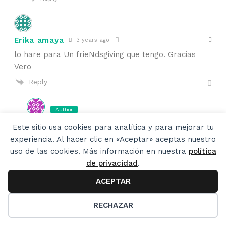
Erika amaya
3 years ago
lo hare para Un frieNdsgiving que tengo. Gracias
Vero
Reply
Author
veronicacervera
3 years ago
Este sitio usa cookies para analítica y para mejorar tu
Reply to
Erika amaya
experiencia. Al hacer clic en «Aceptar» aceptas nuestro
Pues te vendrá de lo mejor. Y si quieres le quitas el
uso de las cookies. Más información en nuestra
política
pollo a una parte. Saludos!
de privacidad
.
Reply
ACEPTAR
51
RECHAZAR