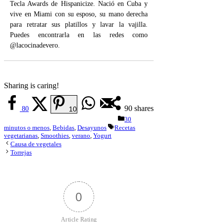
Tecla Awards de Hispanicize. Nació en Cuba y
vive en Miami con su esposo, su mano derecha
para retratar sus platillos y lavar la vajilla.
Puedes encontrarla en las redes como
@lacocinadevero.
Sharing is caring!
90
shares
80
10
Categorías
30
Etiquetas
minutos o menos
,
Bebidas
,
Desayunos
Recetas
vegetarianas
,
Smoothies
,
verano
,
Yogurt
Causa de vegetales
Torrejas
0
Article Rating