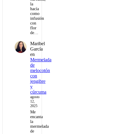
la
hacía
como
infusión
con
flor
de…
Maribel
García
en
Mermelada
de
melocotón
con
jengibre
y
cúrcuma
agosto
12,
2025
Me
encanta
la
mermelada
de