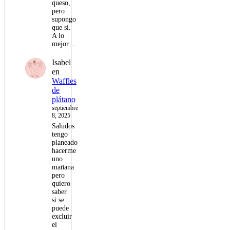
queso,
pero
supongo
que sí.
A lo
mejor…
Isabel
en
Waffles
de
plátano
septiembre
8, 2025
Saludos
tengo
planeado
hacerme
uno
man̈ana
pero
quiero
saber
si se
puede
excluir
el