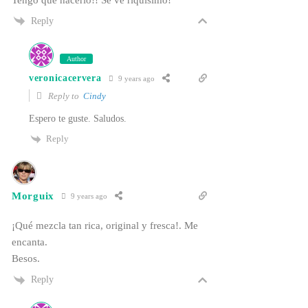
Reply
Author
veronicacervera
9 years ago
Reply to
Cindy
Espero te guste. Saludos.
Reply
Morguix
9 years ago
¡Qué mezcla tan rica, original y fresca!. Me
encanta.
Besos.
Reply