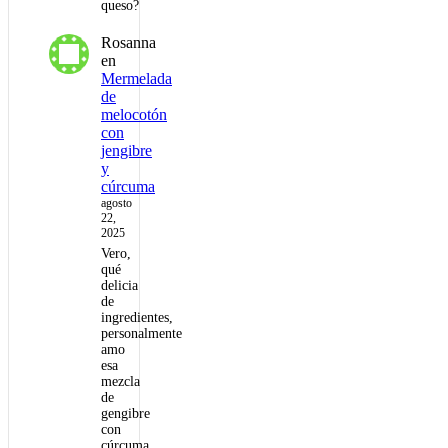
queso?
Rosanna
en
Mermelada
de
melocotón
con
jengibre
y
cúrcuma
agosto
22,
2025
Vero,
qué
delicia
de
ingredientes,
personalmente
amo
esa
mezcla
de
gengibre
con
cúrcuma,