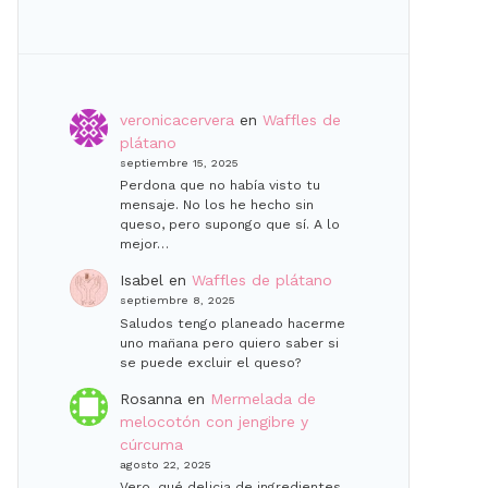
veronicacervera
en
Waffles de
plátano
septiembre 15, 2025
Perdona que no había visto tu
mensaje. No los he hecho sin
queso, pero supongo que sí. A lo
mejor…
Isabel
en
Waffles de plátano
septiembre 8, 2025
Saludos tengo planeado hacerme
uno man̈ana pero quiero saber si
se puede excluir el queso?
Rosanna
en
Mermelada de
melocotón con jengibre y
cúrcuma
agosto 22, 2025
Vero, qué delicia de ingredientes,