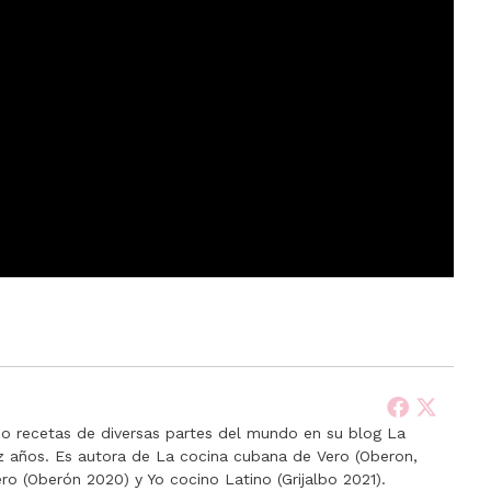
 recetas de diversas partes del mundo en su blog La
ez años. Es autora de La cocina cubana de Vero (Oberon,
ro (Oberón 2020) y Yo cocino Latino (Grijalbo 2021).