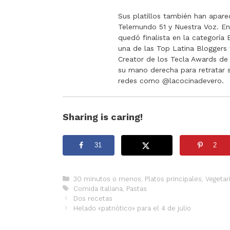
Sus platillos también han apare
Telemundo 51 y Nuestra Voz. E
quedó finalista en la categorí
una de las Top Latina Bloggers 
Creator de los Tecla Awards de 
su mano derecha para retratar sus
redes como @lacocinadevero.
Sharing is caring!
31
2
Categorías
30 minutos o menos
,
Platos principales
,
Vegetar
Etiquetas
Comida italiana
,
Pastas
Dos recetas
Helado «patriótico» para el 4 de julio