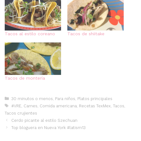
Tacos al estilo coreano
Tacos de shiitake
Tacos de montería
Categorías
30 minutos o menos
,
Para niños
,
Platos principales
Etiquetas
#VRE
,
Carnes
,
Comida americana
,
Recetas TexMex
,
Tacos
,
Tacos crujientes
Cerdo picante al estilo Szechuan
Top bloguera en Nueva York #latism13