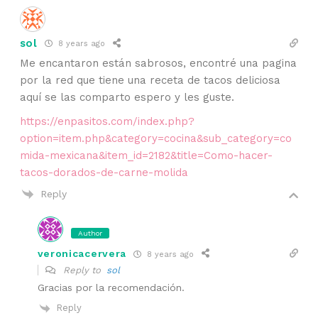
sol
8 years ago
Me encantaron están sabrosos, encontré una pagina
por la red que tiene una receta de tacos deliciosa
aquí se las comparto espero y les guste.
https://enpasitos.com/index.php?
option=item.php&category=cocina&sub_category=co
mida-mexicana&item_id=2182&title=Como-hacer-
tacos-dorados-de-carne-molida
Reply
Author
veronicacervera
8 years ago
Reply to
sol
Gracias por la recomendación.
Reply