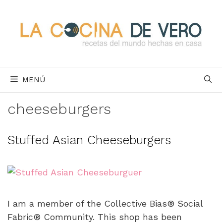
Saltar
al
contenido
MENÚ
cheeseburgers
Stuffed Asian Cheeseburgers
I am a member of the Collective Bias® Social
Fabric® Community. This shop has been