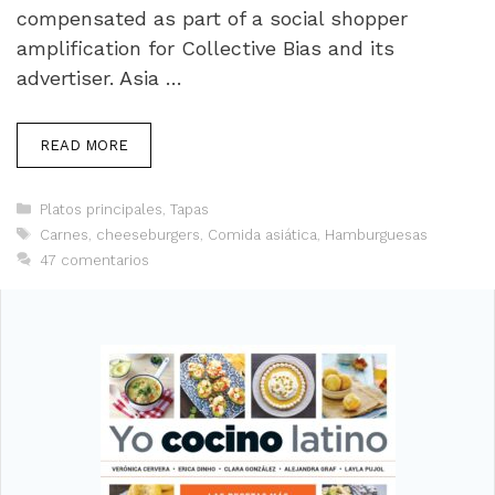
compensated as part of a social shopper
amplification for Collective Bias and its
advertiser. Asia …
READ MORE
Categorías
Platos principales
,
Tapas
Etiquetas
Carnes
,
cheeseburgers
,
Comida asiática
,
Hamburguesas
47 comentarios