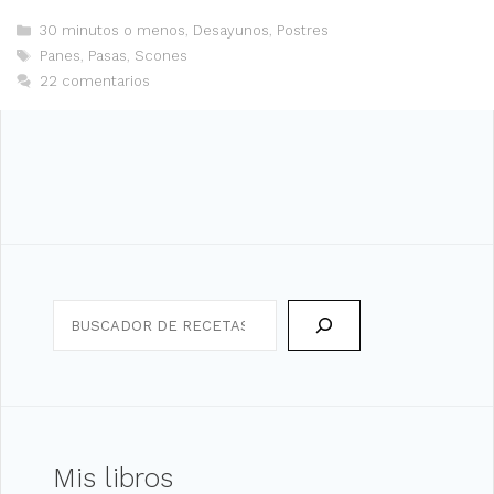
Categorías
30 minutos o menos
,
Desayunos
,
Postres
Etiquetas
Panes
,
Pasas
,
Scones
22 comentarios
Search
Mis libros