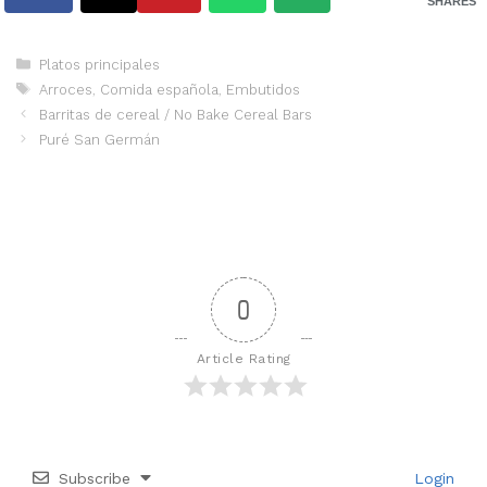
SHARES
Categorías
Platos principales
Etiquetas
Arroces
,
Comida española
,
Embutidos
Barritas de cereal / No Bake Cereal Bars
Puré San Germán
0
Article Rating
Subscribe
Login