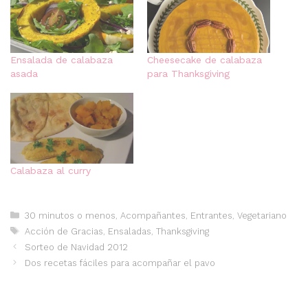
Ensalada de calabaza
Cheesecake de calabaza
asada
para Thanksgiving
Calabaza al curry
Categorías
30 minutos o menos
,
Acompañantes
,
Entrantes
,
Vegetariano
Etiquetas
Acción de Gracias
,
Ensaladas
,
Thanksgiving
Sorteo de Navidad 2012
Dos recetas fáciles para acompañar el pavo