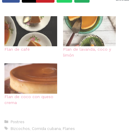
Flan de café
Flan de lavanda, coco y
limón
Flan de coco con queso
crema
Categorías
Postres
Etiquetas
Bizcochos
,
Comida cubana
,
Flanes