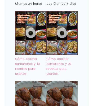
Últimas 24 horas
Los últimos 7 días
Cómo cocinar
Cómo cocinar
camarones y 10
camarones y 10
recetas para
recetas para
usarlos.
usarlos.