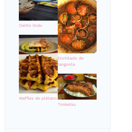
Cielito lindo
Enchilado de
langosta
Waffles de plátano
Tonkatsu