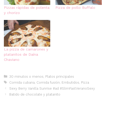
Pizzas rápidas de polenta
Pizza de pollo Buffalo
y chorizo
La pizza de camarones y
platanitos de Daína
Chaviano
Categorías
30 minutos o menos
,
Platos principales
Etiquetas
Comida cubana
,
Comida fusión
,
Embutidos
,
Pizza
Sexy Berry Vanilla Sunrise #ad #SlimFastVeranoSexy
Batido de chocolate y platanito