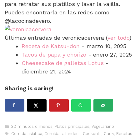
para retratar sus platillos y lavar la vajilla.
Puedes encontrarla en las redes como
@lacocinadevero.
Últimas entradas de veronicacervera
(
ver todo
)
Receta de Katsu-don
- marzo 10, 2025
Tacos de papa y chorizo
- enero 27, 2025
Cheesecake de galletas Lotus
-
diciembre 21, 2024
Sharing is caring!
Categorías
30 minutos o menos
,
Platos principales
,
Vegetariano
Etiquetas
Comida asiática
,
Comida tailandesa
,
Cookouts
,
Curry
,
Recetas