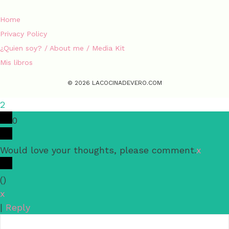
Home
Privacy Policy
¿Quien soy? / About me / Media Kit
Mis libros
© 2026 LACOCINADEVERO.COM
2
0
Would love your thoughts, please comment.
x
(
)
x
|
Reply