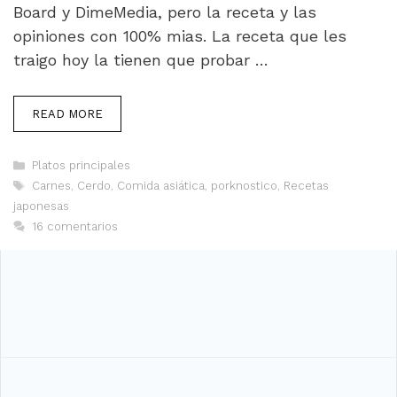
Board y DimeMedia, pero la receta y las
opiniones con 100% mias. La receta que les
traigo hoy la tienen que probar …
READ MORE
Categorías
Platos principales
Etiquetas
Carnes
,
Cerdo
,
Comida asiática
,
porknostico
,
Recetas
japonesas
16 comentarios