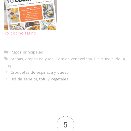
Yo cocino latino
Categorías
Platos principales
Etiquetas
Arepas
,
Arepas de yuca
,
Comida venezolana
,
Día Mundial de la
arepa
Croquetas de espinaca y queso
Bol de espelta, tofu y vegetales
5