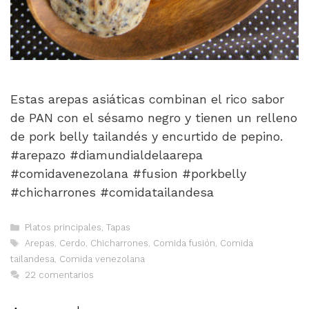
Estas arepas asiáticas combinan el rico sabor
de PAN con el sésamo negro y tienen un relleno
de pork belly tailandés y encurtido de pepino.
#arepazo #diamundialdelaarepa
#comidavenezolana #fusion #porkbelly
#chicharrones #comidatailandesa
Categorías
Platos principales
,
Tapas
Etiquetas
Arepas
,
Cerdo
,
Chicharrones
,
Comida fusión
,
Comida
tailandesa
,
Comida venezolana
22 comentarios