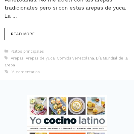
tradicionales pero si con estas arepas de yuca.
La …
READ MORE
Categorías
Platos principales
Etiquetas
Arepas
,
Arepas de yuca
,
Comida venezolana
,
Día Mundial de la
arepa
16 comentarios