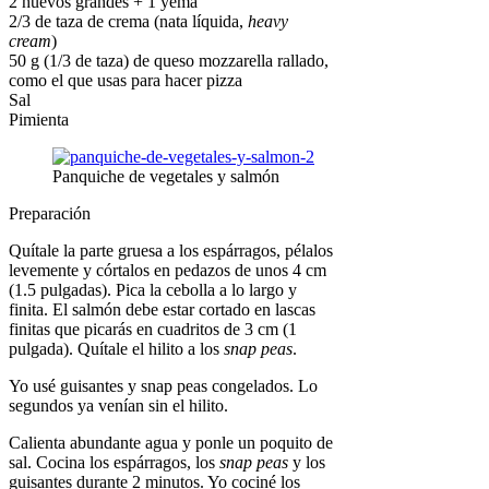
2 huevos grandes + 1 yema
2/3 de taza de crema (nata líquida,
heavy
cream
)
50 g (1/3 de taza) de queso mozzarella rallado,
como el que usas para hacer pizza
Sal
Pimienta
Panquiche de vegetales y salmón
Preparación
Quítale la parte gruesa a los espárragos, pélalos
levemente y córtalos en pedazos de unos 4 cm
(1.5 pulgadas). Pica la cebolla a lo largo y
finita. El salmón debe estar cortado en lascas
finitas que picarás en cuadritos de 3 cm (1
pulgada). Quítale el hilito a los
snap peas
.
Yo usé guisantes y snap peas congelados. Lo
segundos ya venían sin el hilito.
Calienta abundante agua y ponle un poquito de
sal. Cocina los espárragos, los
snap peas
y los
guisantes durante 2 minutos. Yo cociné los