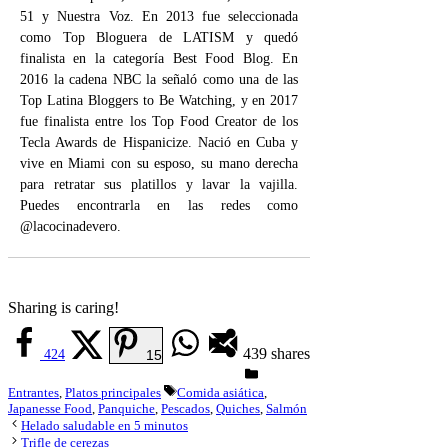
51 y Nuestra Voz. En 2013 fue seleccionada
como Top Bloguera de LATISM y quedó
finalista en la categoría Best Food Blog. En
2016 la cadena NBC la señaló como una de las
Top Latina Bloggers to Be Watching, y en 2017
fue finalista entre los Top Food Creator de los
Tecla Awards de Hispanicize. Nació en Cuba y
vive en Miami con su esposo, su mano derecha
para retratar sus platillos y lavar la vajilla.
Puedes encontrarla en las redes como
@lacocinadevero.
Sharing is caring!
439
shares
424
15
Categorías
Etiquetas
Entrantes
,
Platos principales
Comida asiática
,
Japanesse Food
,
Panquiche
,
Pescados
,
Quiches
,
Salmón
Helado saludable en 5 minutos
Trifle de cerezas