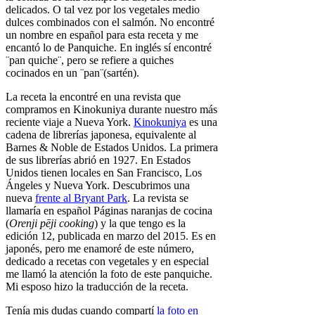
delicados. O tal vez por los vegetales medio
dulces combinados con el salmón. No encontré
un nombre en español para esta receta y me
encantó lo de Panquiche. En inglés sí encontré
¨pan quiche¨, pero se refiere a quiches
cocinados en un ¨pan¨(sartén).
La receta la encontré en una revista que
compramos en Kinokuniya durante nuestro más
reciente viaje a Nueva York.
Kinokuniya
es una
cadena de librerías japonesa, equivalente al
Barnes & Noble de Estados Unidos. La primera
de sus librerías abrió en 1927. En Estados
Unidos tienen locales en San Francisco, Los
Ángeles y Nueva York. Descubrimos una
nueva
frente al Bryant Park
. La revista se
llamaría en español Páginas naranjas de cocina
(
Orenji pēji cooking
) y la que tengo es la
edición 12, publicada en marzo del 2015. Es en
japonés, pero me enamoré de este número,
dedicado a recetas con vegetales y en especial
me llamó la atención la foto de este panquiche.
Mi esposo hizo la traducción de la receta.
Tenía mis dudas cuando compartí
la foto en