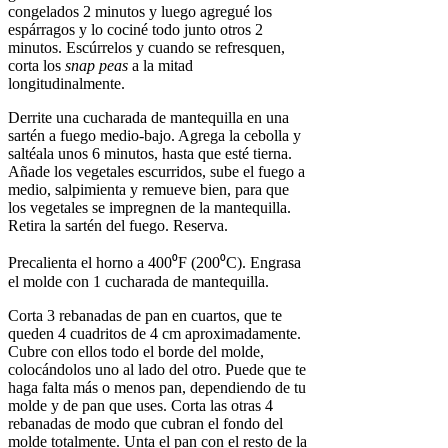
congelados 2 minutos y luego agregué los
espárragos y lo cociné todo junto otros 2
minutos. Escúrrelos y cuando se refresquen,
corta los
snap peas
a la mitad
longitudinalmente.
Derrite una cucharada de mantequilla en una
sartén a fuego medio-bajo. Agrega la cebolla y
saltéala unos 6 minutos, hasta que esté tierna.
Añade los vegetales escurridos, sube el fuego a
medio, salpimienta y remueve bien, para que
los vegetales se impregnen de la mantequilla.
Retira la sartén del fuego. Reserva.
Precalienta el horno a 400⁰F (200⁰C). Engrasa
el molde con 1 cucharada de mantequilla.
Corta 3 rebanadas de pan en cuartos, que te
queden 4 cuadritos de 4 cm aproximadamente.
Cubre con ellos todo el borde del molde,
colocándolos uno al lado del otro. Puede que te
haga falta más o menos pan, dependiendo de tu
molde y de pan que uses. Corta las otras 4
rebanadas de modo que cubran el fondo del
molde totalmente. Unta el pan con el resto de la