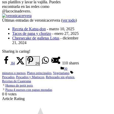
sus platillos y lavar la vajilla. Puedes
encontrarla en las redes como
@lacocinadevero.
Últimas entradas de veronicacervera
(
ver todo
)
Receta de Katsu-don
- marzo 10, 2025
Tacos de papa y chorizo
- enero 27, 2025
Cheesecake de galletas Lotus
- diciembre
21, 2024
Sharing is caring!
110
shares
84
26
Categorías
30
Etiquetas
minutos o menos
,
Platos principales
,
Vegetariano
Pescados
,
Pescados y Mariscos
,
Rebozado sin gluten
,
Recetas de Cuaresma
Humus de petit pois
Pizza 4 quesos con papas moradas
0
0
votes
Article Rating