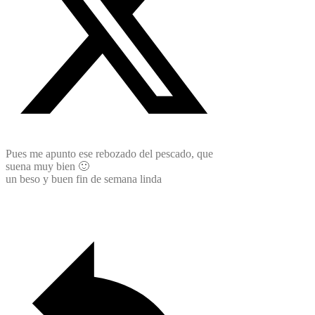
Pues me apunto ese rebozado del pescado, que
suena muy bien 🙂
un beso y buen fin de semana linda