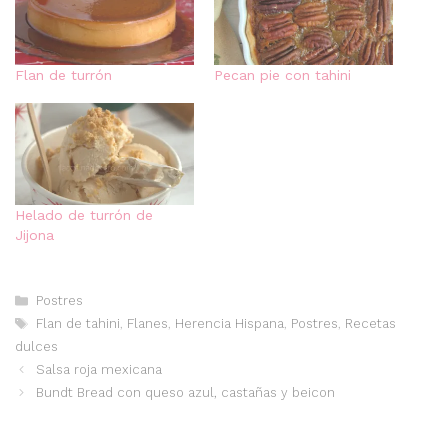
Flan de turrón
Pecan pie con tahini
Helado de turrón de
Jijona
Categorías
Postres
Etiquetas
Flan de tahini
,
Flanes
,
Herencia Hispana
,
Postres
,
Recetas
dulces
Salsa roja mexicana
Bundt Bread con queso azul, castañas y beicon