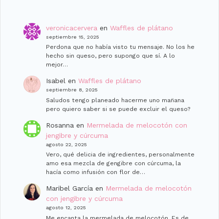
veronicacervera
en
Waffles de plátano
septiembre 15, 2025
Perdona que no había visto tu mensaje. No los he
hecho sin queso, pero supongo que sí. A lo
mejor…
Isabel
en
Waffles de plátano
septiembre 8, 2025
Saludos tengo planeado hacerme uno man̈ana
pero quiero saber si se puede excluir el queso?
Rosanna
en
Mermelada de melocotón con
jengibre y cúrcuma
agosto 22, 2025
Vero, qué delicia de ingredientes, personalmente
amo esa mezcla de gengibre con cúrcuma, la
hacía como infusión con flor de…
Maribel García
en
Mermelada de melocotón
con jengibre y cúrcuma
agosto 12, 2025
Me encanta la mermelada de melocotón. Es de