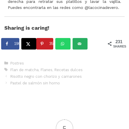
derecha para retratar sus platillos y lavar la vajilla.
Puedes encontrarla en las redes como @lacocinadevero.
Sharing is caring!
231
196
35
SHARES
Categorías
Postres
Etiquetas
Flan de matcha
,
Flanes
,
Recetas dulces
Risotto negro con chorizo y camarones
Pastel de salmón sin horno
5