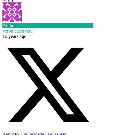
Author
veronicacervera
10 years ago
Reply to
LaCocinadeLasCasinas