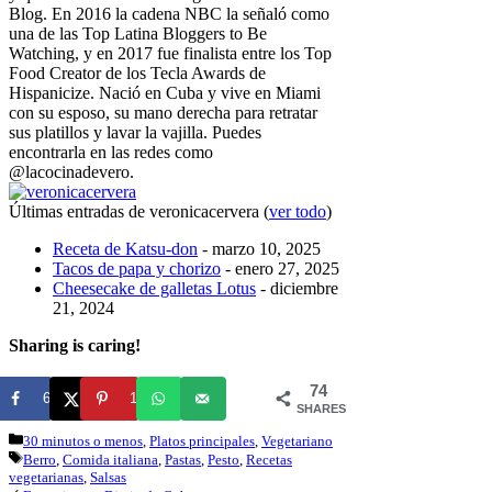
Blog. En 2016 la cadena NBC la señaló como
una de las Top Latina Bloggers to Be
Watching, y en 2017 fue finalista entre los Top
Food Creator de los Tecla Awards de
Hispanicize. Nació en Cuba y vive en Miami
con su esposo, su mano derecha para retratar
sus platillos y lavar la vajilla. Puedes
encontrarla en las redes como
@lacocinadevero.
Últimas entradas de veronicacervera
(
ver todo
)
Receta de Katsu-don
- marzo 10, 2025
Tacos de papa y chorizo
- enero 27, 2025
Cheesecake de galletas Lotus
- diciembre
21, 2024
Sharing is caring!
74
61
13
SHARES
Categorías
30 minutos o menos
,
Platos principales
,
Vegetariano
Etiquetas
Berro
,
Comida italiana
,
Pastas
,
Pesto
,
Recetas
vegetarianas
,
Salsas