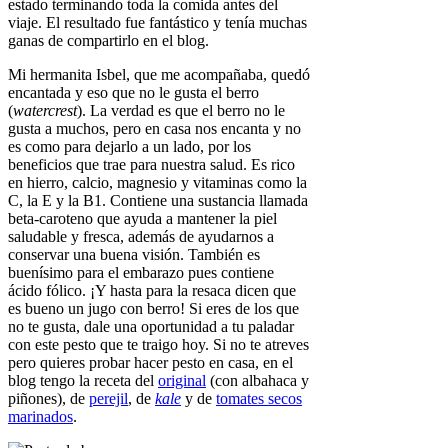
estado terminando toda la comida antes del
viaje. El resultado fue fantástico y tenía muchas
ganas de compartirlo en el blog.
Mi hermanita Isbel, que me acompañaba, quedó
encantada y eso que no le gusta el berro
(
watercrest
). La verdad es que el berro no le
gusta a muchos, pero en casa nos encanta y no
es como para dejarlo a un lado, por los
beneficios que trae para nuestra salud. Es rico
en hierro, calcio, magnesio y vitaminas como la
C, la E y la B1. Contiene una sustancia llamada
beta-caroteno que ayuda a mantener la piel
saludable y fresca, además de ayudarnos a
conservar una buena visión. También es
buenísimo para el embarazo pues contiene
ácido fólico. ¡Y hasta para la resaca dicen que
es bueno un jugo con berro! Si eres de los que
no te gusta, dale una oportunidad a tu paladar
con este pesto que te traigo hoy. Si no te atreves
pero quieres probar hacer pesto en casa, en el
blog tengo la receta del
original
(con albahaca y
piñones), de
perejil
, de
kale
y de
tomates secos
marinados
.