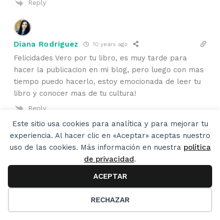
Reply
Diana Rodriguez
10 years ago
Felicidades Vero por tu libro, es muy tarde para
hacer la publicacion en mi blog, pero luego con mas
tiempo puedo hacerlo, estoy emocionada de leer tu
libro y conocer mas de tu cultura!
Reply
Este sitio usa cookies para analítica y para mejorar tu
experiencia. Al hacer clic en «Aceptar» aceptas nuestro
uso de las cookies. Más información en nuestra
política
Genny Garcia
10 years ago
de privacidad
.
Me enteré tarde que lastima porque no lo puedo
comprar. Lo estoy viendo en Cala. Muy simpático
ACEPTAR
49
programa.
RECHAZAR
Reply