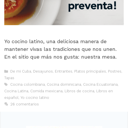
Yo cocino latino, una deliciosa manera de
mantener vivas las tradiciones que nos unen.
En el sitio que más nos gusta: nuestra mesa.
Categorías
De mi Cuba
,
Desayunos
,
Entrantes
,
Platos principales
,
Postres
,
Tapas
Etiquetas
Cocina colombiana
,
Cocina dominicana
,
Cocina Ecuatoriana
,
Cocina Latina
,
Comida mexicana
,
Libros de cocina
,
Libros en
español
,
Yo cocino latino
26 comentarios