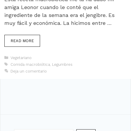
amiga Leonor cuando le conté que el
ingrediente de la semana era el jengibre. Es
muy fácil y económica. La hicimos entre …
READ MORE
Categorías
Vegetariano
Etiquetas
Comida macrobiótica
,
Legumbres
Deja un comentario