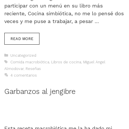
participar con un menú en su libro más
reciente, Cocina simbiótica, no me lo pensé dos
veces y me puse a trabajar, a pesar …
READ MORE
Categorías
Uncategorized
Etiquetas
Comida macrobiótica
,
Libros de cocina
,
MIguel Angel
Almodovar
,
Reseñas
4 comentarios
Garbanzos al jengibre
Esta receta macrobiótica me la ha dado mi