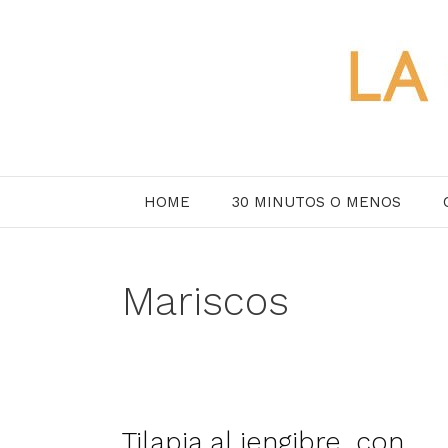
Saltar
al
contenido
HOME
30 MINUTOS O MENOS
Mariscos
Tilapia al jengibre, con