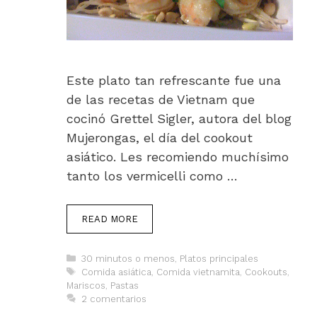
Este plato tan refrescante fue una
de las recetas de Vietnam que
cocinó Grettel Sigler, autora del blog
Mujerongas, el día del cookout
asiático. Les recomiendo muchísimo
tanto los vermicelli como …
READ MORE
Categorías
30 minutos o menos
,
Platos principales
Etiquetas
Comida asiática
,
Comida vietnamita
,
Cookouts
,
Mariscos
,
Pastas
2 comentarios