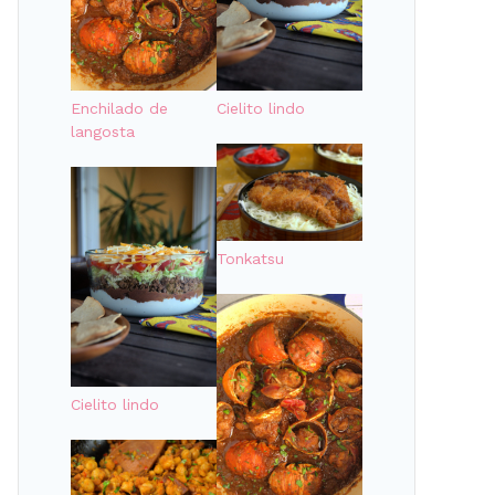
Cielito lindo
Enchilado de
langosta
Tonkatsu
Cielito lindo