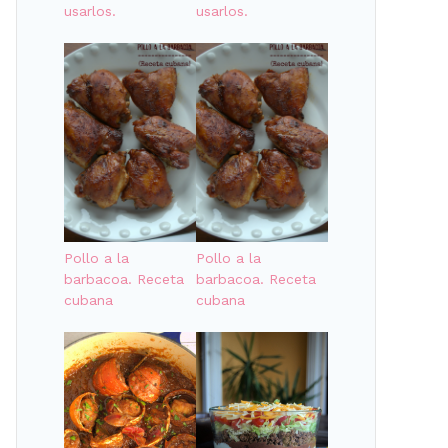
usarlos.
usarlos.
Pollo a la
Pollo a la
barbacoa. Receta
barbacoa. Receta
cubana
cubana