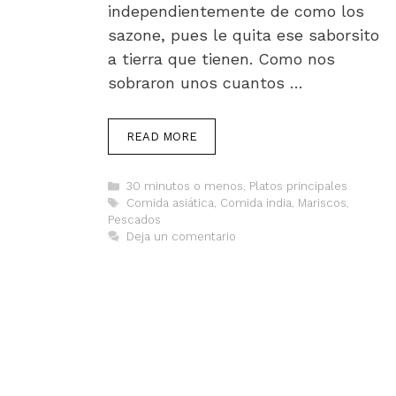
independientemente de como los
sazone, pues le quita ese saborsito
a tierra que tienen. Como nos
sobraron unos cuantos …
READ MORE
Categorías
30 minutos o menos
,
Platos principales
Etiquetas
Comida asiática
,
Comida india
,
Mariscos
,
Pescados
Deja un comentario