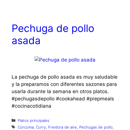
Pechuga de pollo
asada
La pechuga de pollo asada es muy saludable
y la preparamos con diferentes sazones para
usarla durante la semana en otros platos.
#pechugasdepollo #cookahead #prepmeals
#cocinacotidiana
Categorías
Platos principales
Etiquetas
Cúrcuma
,
Curry
,
Freidora de aire
,
Pechugas de pollo
,