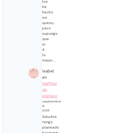
los
he
hecho
sin
queso,
pero
supongo
que
sí.
A
lo
mejor…
Isabel
en
Waffles
de
plátano
septiembre
8,
2025
Saludos
tengo
planeado
hacerme