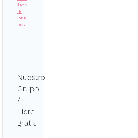
ilado
de
lang
osta
Nuestro
Grupo
/
Libro
gratis