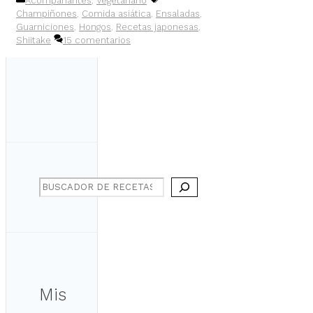
Acompañantes
,
Vegetariano
Champiñones
,
Comida asiática
,
Ensaladas
,
Guarniciones
,
Hongos
,
Recetas japonesas
,
Shiitake
15 comentarios
Search
Mis