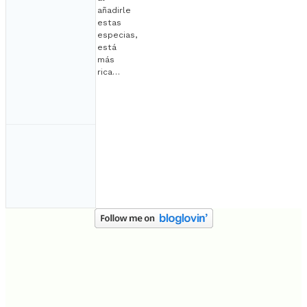
añadirle
estas
especias,
está
más
rica…