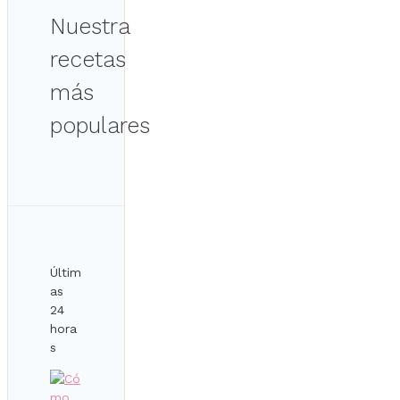
Nuestra
recetas
más
populares
Últim
as
24
hora
s