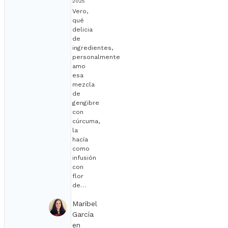
2025
Vero,
qué
delicia
de
ingredientes,
personalmente
amo
esa
mezcla
de
gengibre
con
cúrcuma,
la
hacía
como
infusión
con
flor
de…
Maribel
García
en