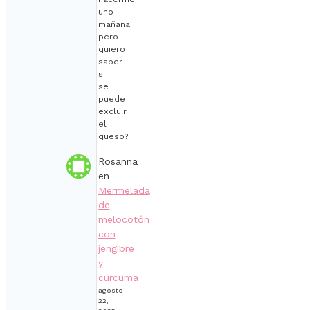
uno
man̈ana
pero
quiero
saber
si
se
puede
excluir
el
queso?
Rosanna
en
Mermelada
de
melocotón
con
jengibre
y
cúrcuma
agosto
22,