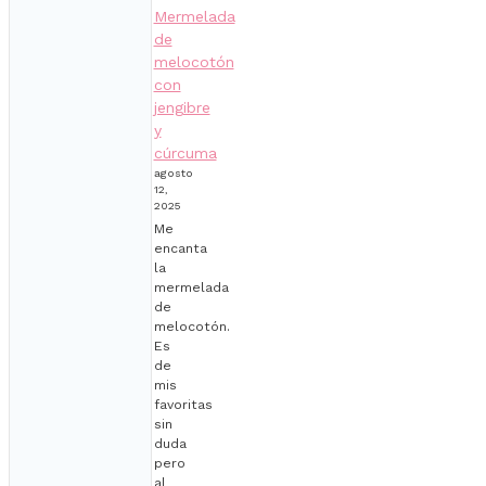
Mermelada
de
melocotón
con
jengibre
y
cúrcuma
agosto
12,
2025
Me
encanta
la
mermelada
de
melocotón.
Es
de
mis
favoritas
sin
duda
pero
al