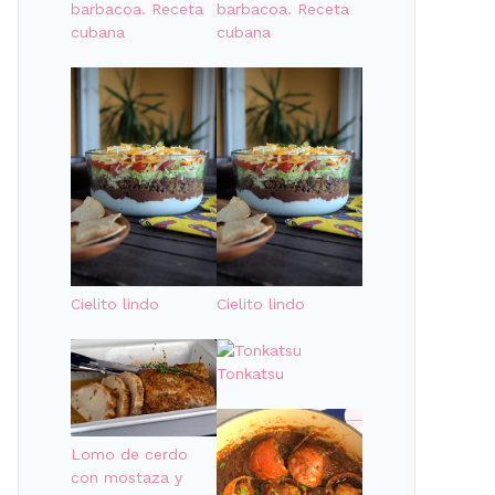
barbacoa. Receta
barbacoa. Receta
cubana
cubana
Cielito lindo
Cielito lindo
Tonkatsu
Lomo de cerdo
con mostaza y