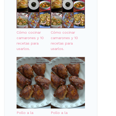
Cómo cocinar
Cómo cocinar
camarones y 10
camarones y 10
recetas para
recetas para
usarlos.
usarlos.
Pollo a la
Pollo a la