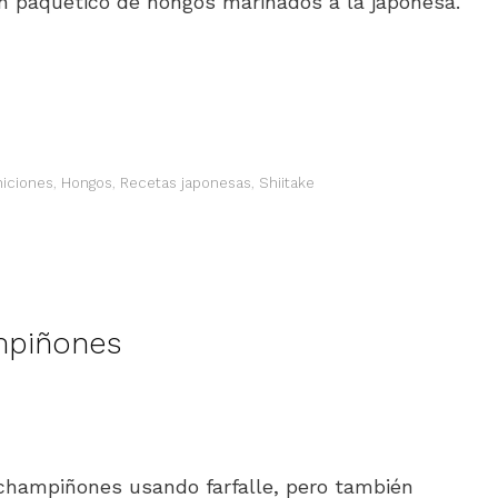
 paquetico de hongos marinados a la japonesa.
iciones
,
Hongos
,
Recetas japonesas
,
Shiitake
mpiñones
 champiñones usando farfalle, pero también