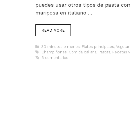
puedes usar otros tipos de pasta como 
mariposa en italiano …
READ MORE
Categorías
30 minutos o menos
,
Platos principales
,
Vegetar
Etiquetas
Champiñones
,
Comida italiana
,
Pastas
,
Recetas v
6 comentarios