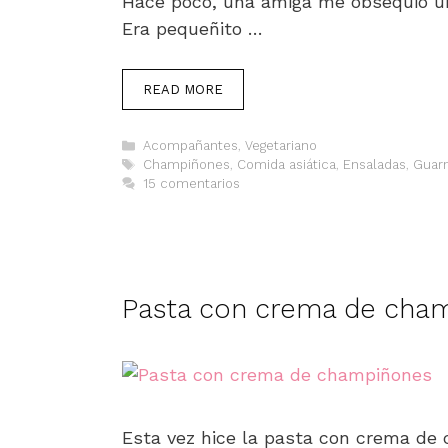
Hace poco, una amiga me obsequió un
Era pequeñito …
READ MORE
Categorías
Acompañantes
,
Vegetariano
Etiquetas
Champiñones
,
Comida asiática
,
Ensaladas
,
Guarn
15 comentarios
Pasta con crema de cha
Esta vez hice la pasta con crema de