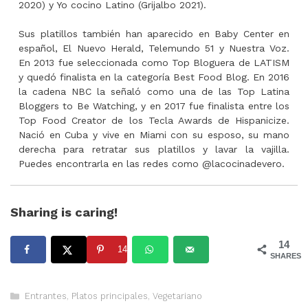
2020) y Yo cocino Latino (Grijalbo 2021).
Sus platillos también han aparecido en Baby Center en
español, El Nuevo Herald, Telemundo 51 y Nuestra Voz.
En 2013 fue seleccionada como Top Bloguera de LATISM
y quedó finalista en la categoría Best Food Blog. En 2016
la cadena NBC la señaló como una de las Top Latina
Bloggers to Be Watching, y en 2017 fue finalista entre los
Top Food Creator de los Tecla Awards de Hispanicize.
Nació en Cuba y vive en Miami con su esposo, su mano
derecha para retratar sus platillos y lavar la vajilla.
Puedes encontrarla en las redes como @lacocinadevero.
Sharing is caring!
14
14
SHARES
Categorías
Entrantes
,
Platos principales
,
Vegetariano