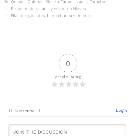
Etiquetas
Quesos
,
Quiches
,
Ricotta
,
Tartas saladas
,
Tomates
Bizcocho de naranja y yogurt de Nieves
Pilaff de guisantes, hierba buena y eneldo
0
Article Rating
Login
Subscribe