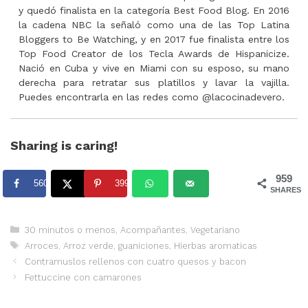
y quedó finalista en la categoría Best Food Blog. En 2016
la cadena NBC la señaló como una de las Top Latina
Bloggers to Be Watching, y en 2017 fue finalista entre los
Top Food Creator de los Tecla Awards de Hispanicize.
Nació en Cuba y vive en Miami con su esposo, su mano
derecha para retratar sus platillos y lavar la vajilla.
Puedes encontrarla en las redes como @lacocinadevero.
Sharing is caring!
959
560
399
SHARES
Categorías
30 minutos o menos
,
Acompañantes
,
Vegetariano
Etiquetas
Arroces
,
Arroz verde
,
guaniciones
,
Hierbas aromaticas
Contramuslos rellenos con cuatro quesos y bacon
Fettuccine con camarones