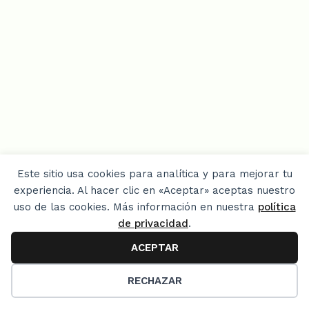
Este sitio usa cookies para analítica y para mejorar tu
experiencia. Al hacer clic en «Aceptar» aceptas nuestro
uso de las cookies. Más información en nuestra
política
LINKS
de privacidad
.
ACEPTAR
Home
10
Privacy Policy
RECHAZAR
¿Quien soy? / About me / Media Kit