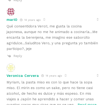
mariO
14 years ago
Qué consentidora Vero!!, me gusta la cocina
japonesa, aunque no me he animado a cocinarla…Me
encanta la berenjena, me imagino ese saborcito
agridulce…Saluditos Vero, y una pregunta yo también
participo?, jeje
Reply
Veronica Cervera
14 years ago
Myriam, la pasta miso es con lo que hace la sopa
miso. El mirin es como un sake, pero no tiene casi
alcohol, de hecho es dulce y más espeso. En mis
viajes a Japón he aprendido a hacer y comer unas
cuantas cosas muy ricas que no se ven
…
Read more