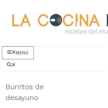
Saltar
al
contenido
MENÚ
Burritos de
desayuno