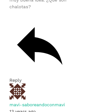
chalotas?
Reply
mavi-saboreandoconmavi
13 years ago