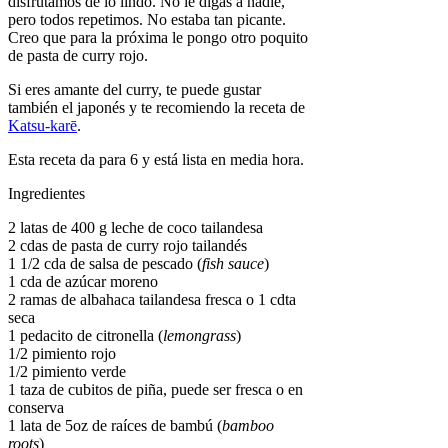
disfrutamos de lo lindo. No le digas a nadie,
pero todos repetimos. No estaba tan picante.
Creo que para la próxima le pongo otro poquito
de pasta de curry rojo.
Si eres amante del curry, te puede gustar
también el japonés y te recomiendo la receta de
Katsu-karē
.
Esta receta da para 6 y está lista en media hora.
Ingredientes
2 latas de 400 g leche de coco tailandesa
2 cdas de pasta de curry rojo tailandés
1 1/2 cda de salsa de pescado (
fish sauce
)
1 cda de azúcar moreno
2 ramas de albahaca tailandesa fresca o 1 cdta
seca
1 pedacito de citronella (
lemongrass
)
1/2 pimiento rojo
1/2 pimiento verde
1 taza de cubitos de piña, puede ser fresca o en
conserva
1 lata de 5oz de raíces de bambú (
bamboo
roots
)