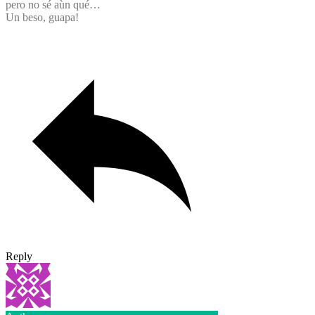
pero no sé aùn qué…
Un beso, guapa!
Reply