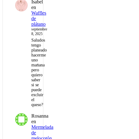
Isabel
en
Waffles
de
plátano
septiembre
8, 2025
Saludos
tengo
planeado
hacerme
uno
man̈ana
pero
quiero
saber
si se
puede
excluir
el
queso?
Rosanna
en
Mermelada
de
melocotón