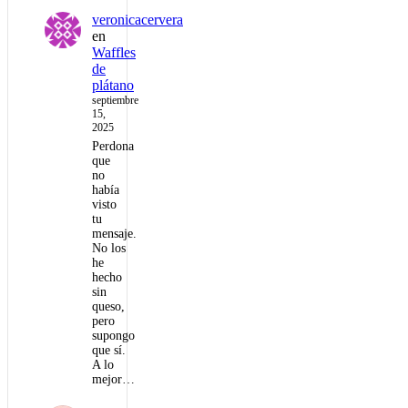
veronicacervera
en
Waffles
de
plátano
septiembre
15,
2025
Perdona
que
no
había
visto
tu
mensaje.
No los
he
hecho
sin
queso,
pero
supongo
que sí.
A lo
mejor…