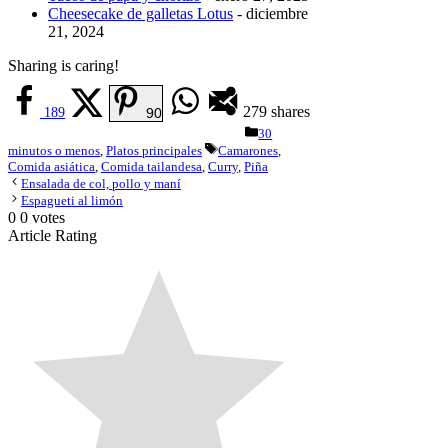
Cheesecake de galletas Lotus
- diciembre
21, 2024
Sharing is caring!
279
shares
189
90
Categorías
30
Etiquetas
minutos o menos
,
Platos principales
Camarones
,
Comida asiática
,
Comida tailandesa
,
Curry
,
Piña
Ensalada de col, pollo y maní
Espagueti al limón
0
0
votes
Article Rating