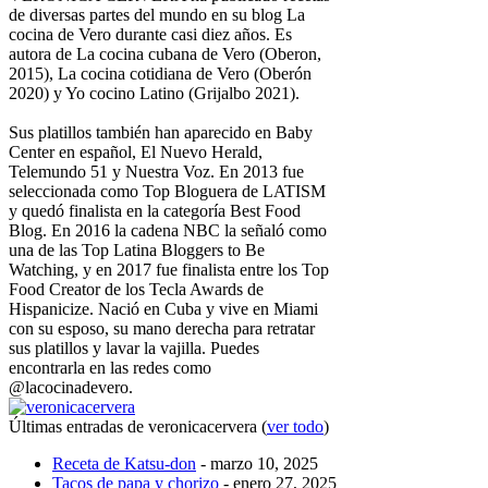
de diversas partes del mundo en su blog La
cocina de Vero durante casi diez años. Es
autora de La cocina cubana de Vero (Oberon,
2015), La cocina cotidiana de Vero (Oberón
2020) y Yo cocino Latino (Grijalbo 2021).
Sus platillos también han aparecido en Baby
Center en español, El Nuevo Herald,
Telemundo 51 y Nuestra Voz. En 2013 fue
seleccionada como Top Bloguera de LATISM
y quedó finalista en la categoría Best Food
Blog. En 2016 la cadena NBC la señaló como
una de las Top Latina Bloggers to Be
Watching, y en 2017 fue finalista entre los Top
Food Creator de los Tecla Awards de
Hispanicize. Nació en Cuba y vive en Miami
con su esposo, su mano derecha para retratar
sus platillos y lavar la vajilla. Puedes
encontrarla en las redes como
@lacocinadevero.
Últimas entradas de veronicacervera
(
ver todo
)
Receta de Katsu-don
- marzo 10, 2025
Tacos de papa y chorizo
- enero 27, 2025