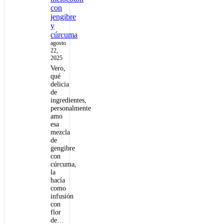
con
jengibre
y
cúrcuma
agosto
22,
2025
Vero,
qué
delicia
de
ingredientes,
personalmente
amo
esa
mezcla
de
gengibre
con
cúrcuma,
la
hacía
como
infusión
con
flor
de…