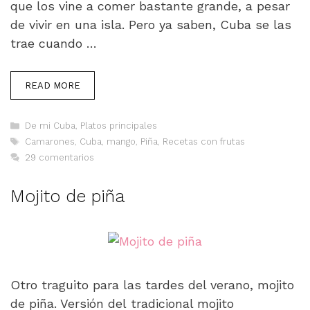
que los vine a comer bastante grande, a pesar
de vivir en una isla. Pero ya saben, Cuba se las
trae cuando …
READ MORE
Categorías
De mi Cuba
,
Platos principales
Etiquetas
Camarones
,
Cuba
,
mango
,
Piña
,
Recetas con frutas
29 comentarios
Mojito de piña
Otro traguito para las tardes del verano, mojito
de piña. Versión del tradicional mojito