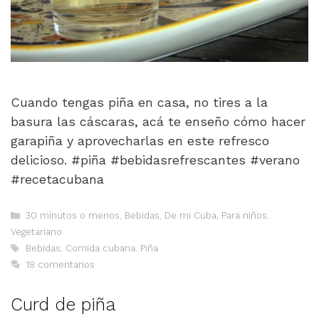
Cuando tengas piña en casa, no tires a la
basura las cáscaras, acá te enseño cómo hacer
garapiña y aprovecharlas en este refresco
delicioso. #piña #bebidasrefrescantes #verano
#recetacubana
Categorías
30 minutos o menos
,
Bebidas
,
De mi Cuba
,
Para niños
,
Vegetariano
Etiquetas
Bebidas
,
Comida cubana
,
Piña
18 comentarios
Curd de piña