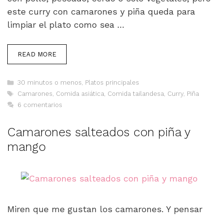
este curry con camarones y piña queda para
limpiar el plato como sea …
READ MORE
Categorías
30 minutos o menos
,
Platos principales
Etiquetas
Camarones
,
Comida asiática
,
Comida tailandesa
,
Curry
,
Piña
6 comentarios
Camarones salteados con piña y
mango
Miren que me gustan los camarones. Y pensar