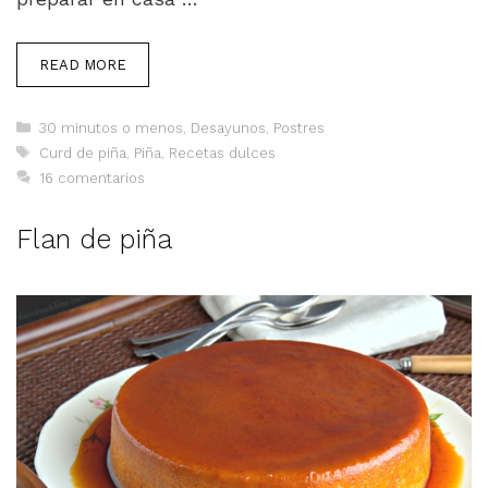
READ MORE
Categorías
30 minutos o menos
,
Desayunos
,
Postres
Etiquetas
Curd de piña
,
Piña
,
Recetas dulces
16 comentarios
Flan de piña