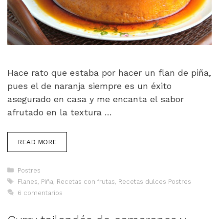
Hace rato que estaba por hacer un flan de piña,
pues el de naranja siempre es un éxito
asegurado en casa y me encanta el sabor
afrutado en la textura …
READ MORE
Categorías
Postres
Etiquetas
Flanes
,
Piña
,
Recetas con frutas
,
Recetas dulces Postres
6 comentarios