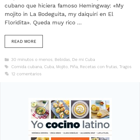
cubano que hiciera famoso Hemingway: «My
mojito in La Bodeguita, my daiquirí en El
Floridita». Queda muy rico …
READ MORE
Categorías
30 minutos o menos
,
Bebidas
,
De mi Cuba
Etiquetas
Comida cubana
,
Cuba
,
Mojito
,
Piña
,
Recetas con frutas
,
Tragos
12 comentarios