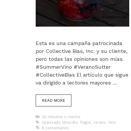
Esta es una campaña patrocinada
por Collective Bias, Inc. y su cliente,
pero todas las opiniones son mías.
#SummerVino #VeranoSutter
#CollectiveBias El artículo que sigue
va dirigido a lectores mayores …
READ MORE
Categorías
30 minutos o menos
Etiquetas
Granizado
,
Moscato
,
Tragos
,
verano
,
Vino
6 comentarios