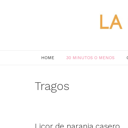
Saltar
al
contenido
HOME
30 MINUTOS O MENOS
Tragos
Licor de naranja casero