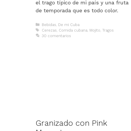
el trago típico de mi país y una fruta
de temporada que es todo color.
Categorías
Bebidas
,
De mi Cuba
Etiquetas
Cerezas
,
Comida cubana
,
Mojito
,
Tragos
30 comentarios
Granizado con Pink