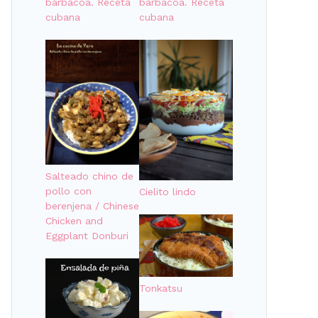
barbacoa. Receta
barbacoa. Receta
cubana
cubana
Salteado chino de
pollo con
Cielito lindo
berenjena / Chinese
Chicken and
Eggplant Donburi
Tonkatsu