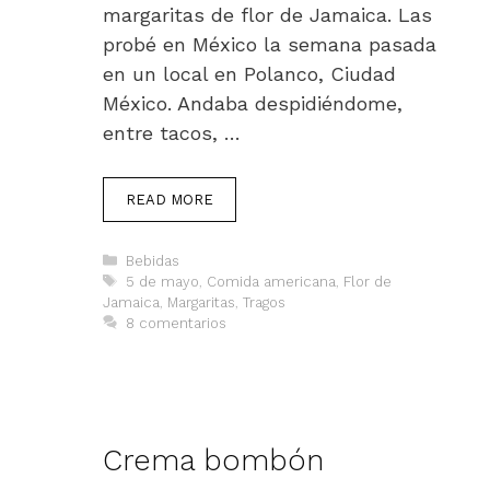
margaritas de flor de Jamaica. Las
probé en México la semana pasada
en un local en Polanco, Ciudad
México. Andaba despidiéndome,
entre tacos, …
READ MORE
Categorías
Bebidas
Etiquetas
5 de mayo
,
Comida americana
,
Flor de
Jamaica
,
Margaritas
,
Tragos
8 comentarios
Crema bombón