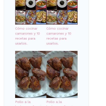
Cómo cocinar
Cómo cocinar
camarones y 10
camarones y 10
recetas para
recetas para
usarlos.
usarlos.
Pollo a la
Pollo a la