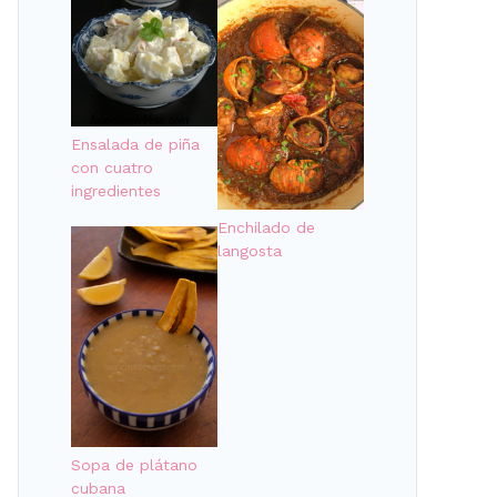
Ensalada de piña
con cuatro
ingredientes
Enchilado de
langosta
Sopa de plátano
cubana