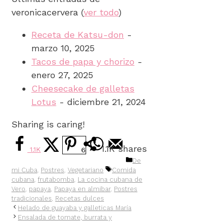
veronicacervera
(
ver todo
)
Receta de Katsu-don
-
marzo 10, 2025
Tacos de papa y chorizo
-
enero 27, 2025
Cheesecake de galletas
Lotus
- diciembre 21, 2024
Sharing is caring!
1.1K
shares
1.1K
6
Categorías
De
Etiquetas
mi Cuba
,
Postres
,
Vegetariano
Comida
cubana
,
frutabomba
,
La cocina cubana de
Vero
,
papaya
,
Papaya en almibar
,
Postres
tradicionales
,
Recetas dulces
Helado de guayaba y galleticas María
Ensalada de tomate, burrata y