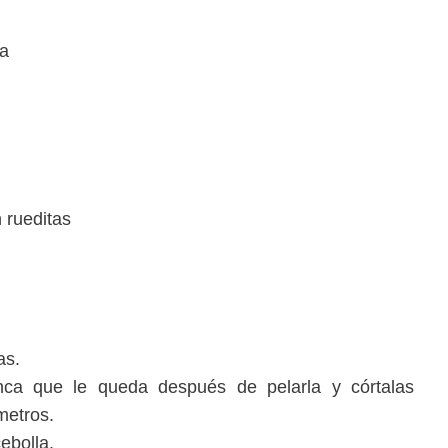
na
 rueditas
as.
anca que le queda después de pelarla y córtalas
metros.
ebolla.