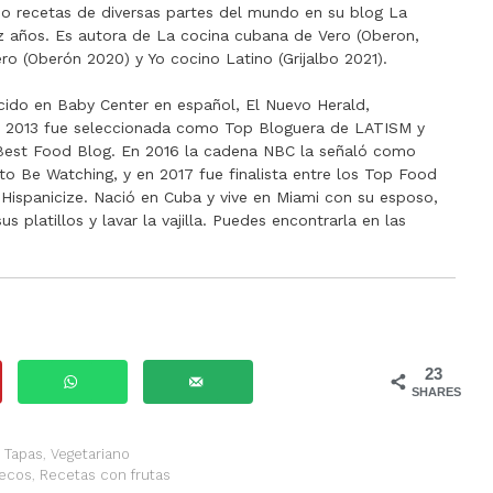
 recetas de diversas partes del mundo en su blog La
ez años. Es autora de La cocina cubana de Vero (Oberon,
ro (Oberón 2020) y Yo cocino Latino (Grijalbo 2021).
cido en Baby Center en español, El Nuevo Herald,
n 2013 fue seleccionada como Top Bloguera de LATISM y
a Best Food Blog. En 2016 la cadena NBC la señaló como
to Be Watching, y en 2017 fue finalista entre los Top Food
Hispanicize. Nació en Cuba y vive en Miami con su esposo,
 platillos y lavar la vajilla. Puedes encontrarla en las
23
SHARES
,
Tapas
,
Vegetariano
secos
,
Recetas con frutas