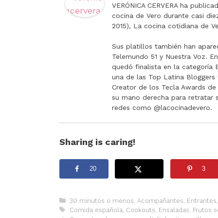
VERÓNICA CERVERA ha publicado
cocina de Vero durante casi di
2015), La cocina cotidiana de Ve
Sus platillos también han apare
Telemundo 51 y Nuestra Voz. E
quedó finalista en la categorí
una de las Top Latina Bloggers 
Creator de los Tecla Awards de 
su mano derecha para retratar sus
redes como @lacocinadevero.
Sharing is caring!
20
3
Categorías
30 minutos o menos
,
Acompañantes
,
Entrantes
Etiquetas
Comida española
,
Cookouts
,
Ensaladas
,
Frutos 