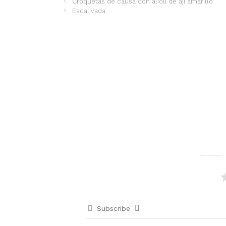
Croquetas de causa con alioli de ají amarillo
Escalivada
Subscribe