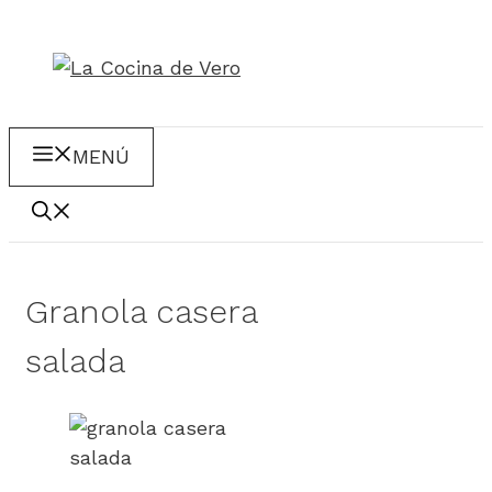
Saltar
al
contenido
MENÚ
Granola casera
salada