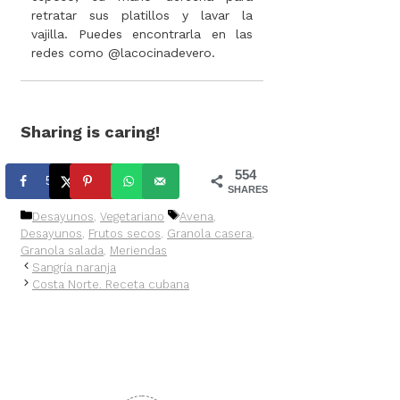
retratar sus platillos y lavar la
vajilla. Puedes encontrarla en las
redes como @lacocinadevero.
Sharing is caring!
554
538
16
SHARES
Categorías
Etiquetas
Desayunos
,
Vegetariano
Avena
,
Desayunos
,
Frutos secos
,
Granola casera
,
Granola salada
,
Meriendas
Sangría naranja
Costa Norte. Receta cubana