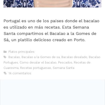
Portugal es uno de los países donde el bacalao
es utilizado en más recetas. Esta Semana
Santa compartimos el Bacalao a la Gomes de
Sá, un platillo delicioso creado en Porto.
Categorías
Platos principales
Etiquetas
Bacalao
,
Bacalao a la Gomes de sa
,
Bacalao desalado
,
Bacalao
Portugues
,
Como desalar el bacalao
,
Pescados
,
Recetas de
Cuaresma
,
Recetas portuguesas
,
Semana Santa
14 comentarios