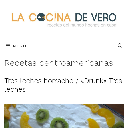
Saltar
al
contenido
MENÚ
Recetas centroamericanas
Tres leches borracho / «Drunk» Tres
leches