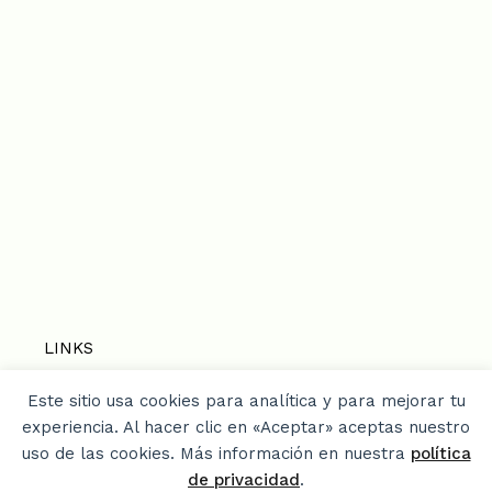
LINKS
Este sitio usa cookies para analítica y para mejorar tu
Home
experiencia. Al hacer clic en «Aceptar» aceptas nuestro
Privacy Policy
uso de las cookies. Más información en nuestra
política
¿Quien soy? / About me / Media Kit
de privacidad
.