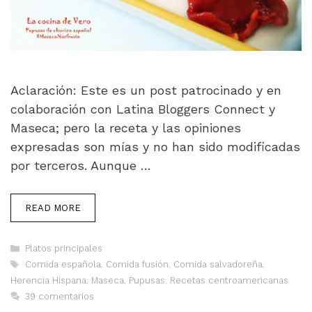
Aclaración: Este es un post patrocinado y en
colaboración con Latina Bloggers Connect y
Maseca; pero la receta y las opiniones
expresadas son mías y no han sido modificadas
por terceros. Aunque …
READ MORE
Categorías
Platos principales
Etiquetas
Comida española
,
Comida fusión
,
Comida salvadoreña
,
Herencia Hispana
,
Maseca
,
Pupusas
,
Recetas centroamericanas
39 comentarios