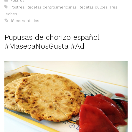
Postres
Etiquetas
Postres
,
Recetas centroamericanas
,
Recetas dulces
,
Tres
leches
18 comentarios
Pupusas de chorizo español
#MasecaNosGusta #Ad