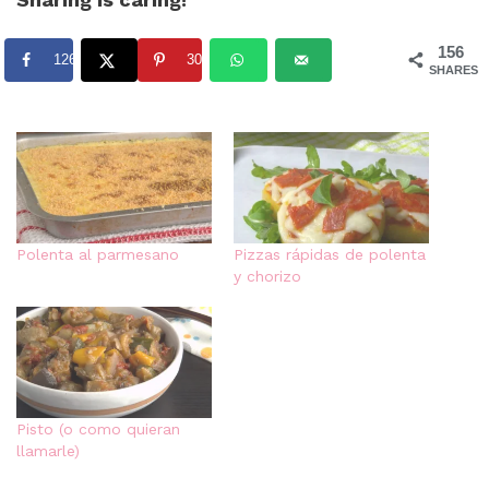
156
126
30
SHARES
Polenta al parmesano
Pizzas rápidas de polenta
y chorizo
Pisto (o como quieran
llamarle)