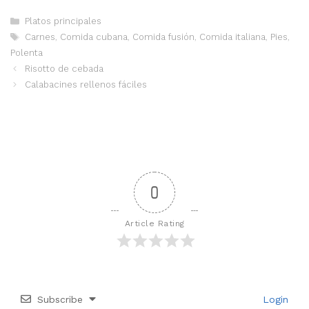
Categorías
Platos principales
Etiquetas
Carnes
,
Comida cubana
,
Comida fusión
,
Comida italiana
,
Pies
,
Polenta
Risotto de cebada
Calabacines rellenos fáciles
0
Article Rating
Subscribe
Login