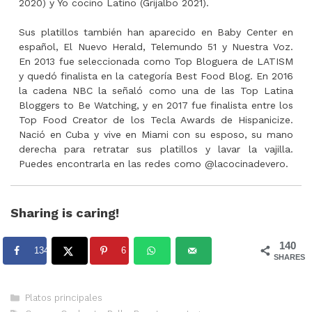
2020) y Yo cocino Latino (Grijalbo 2021).
Sus platillos también han aparecido en Baby Center en
español, El Nuevo Herald, Telemundo 51 y Nuestra Voz.
En 2013 fue seleccionada como Top Bloguera de LATISM
y quedó finalista en la categoría Best Food Blog. En 2016
la cadena NBC la señaló como una de las Top Latina
Bloggers to Be Watching, y en 2017 fue finalista entre los
Top Food Creator de los Tecla Awards de Hispanicize.
Nació en Cuba y vive en Miami con su esposo, su mano
derecha para retratar sus platillos y lavar la vajilla.
Puedes encontrarla en las redes como @lacocinadevero.
Sharing is caring!
140
134
6
SHARES
Categorías
Platos principales
Etiquetas