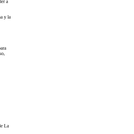
ler a
a y la
para
so,
de La