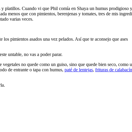
s y platillos. Cuando vi que Phil comía en Shaya un humus prodigioso y
nada menos que con pimientos, berenjenas y tomates, tres de mis ingred
utado varias veces.
te los pimientos asados una vez pelados. Así que te aconsejo que ases
este untable, no vas a poder parar.
 de vegetales no quede como un guiso, sino que quede bien seco, como 
modo de entrante o tapa con humus,
paté de lentejas
,
frituras de calabací
la.