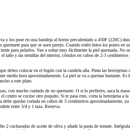
oliva y los puse en una bandeja al horno precalentado a 450F (220C) dur
 quemarte para que se asen parejo. Cuando estén listos los pones en u
ciente para pelarlos. Van a soltar muy fácilmente la piel quemada. No se
 tallo y las semillas del interior, córtalos en cubos de 2-3 centímetros 
 que debes colocar en el fogón con la candela alta. Pinta las berenjenas 
rante media hora aproximadamente. La piel se va a quemar bastante. Es 
ucho a este plato.
inzas, con mucho cuidado de no quemarte. O si lo prefieres, saca la mas
 centro se cocine otro poquito. Si te pasa esto, corta la berenjena a la
na debe quedar cortada en cubos de 3 centímetros aproximadamente, ya
ndirte entre 3/4 y 1 taza. Reserva.
o 2 cucharadas de aceite de oliva y añade la pasta de tomate. Intégral