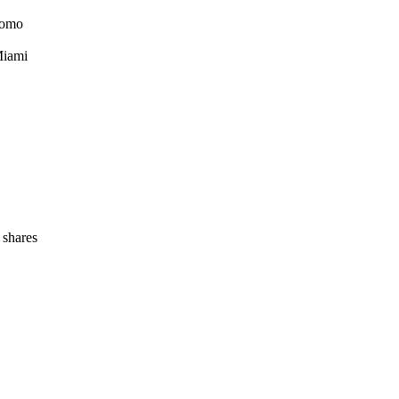
como
Miami
shares