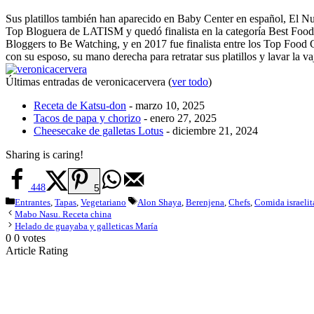
Sus platillos también han aparecido en Baby Center en español, El
Top Bloguera de LATISM y quedó finalista en la categoría Best Foo
Bloggers to Be Watching, y en 2017 fue finalista entre los Top Food
con su esposo, su mano derecha para retratar sus platillos y lavar la 
Últimas entradas de veronicacervera
(
ver todo
)
Receta de Katsu-don
- marzo 10, 2025
Tacos de papa y chorizo
- enero 27, 2025
Cheesecake de galletas Lotus
- diciembre 21, 2024
Sharing is caring!
448
5
Categorías
Etiquetas
Entrantes
,
Tapas
,
Vegetariano
Alon Shaya
,
Berenjena
,
Chefs
,
Comida israelit
Mabo Nasu. Receta china
Helado de guayaba y galleticas María
0
0
votes
Article Rating