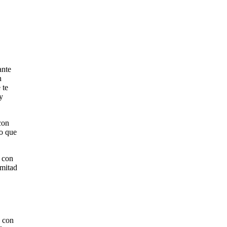
ante
n
 te
y
con
lo que
a con
 mitad
a con