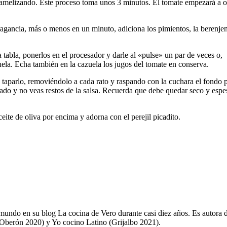
aramelizando. Este proceso toma unos 3 minutos. El tomate empezará a o
gancia, más o menos en un minuto, adiciona los pimientos, la berenjen
 tabla, ponerlos en el procesador y darle al «pulse» un par de veces o,
ela. Echa también en la cazuela los jugos del tomate en conserva.
 taparlo, removiéndolo a cada rato y raspando con la cuchara el fondo 
do y no veas restos de la salsa. Recuerda que debe quedar seco y espe
eite de oliva por encima y adorna con el perejil picadito.
do en su blog La cocina de Vero durante casi diez años. Es autora 
(Oberón 2020) y Yo cocino Latino (Grijalbo 2021).