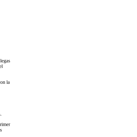
olegas
el
con la
.
primer
s