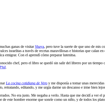
muchas ganas de visitar
Shaya
, pero tuve la suerte de que uno de mis c
aíces israelitas a través de recetas maravillosas e historias que calan en 
fica emigrar. Con el aprendí cómo preparar lutenitsa.
nocido chef, pero el libro se quedó sin salir del librero por un tiempo 
Phil
.
inar
La cocina cotidiana de Vero
y me disponía a tomar unas merecidas
o, retratando, editando, y me urgía darme un descanso e irme bien lejos
rados. No era justo. Me negaba a verlo. Hasta que me decidí a ver el 
mor de este hombre enorme que sonríe como un niño, y de todos los plato