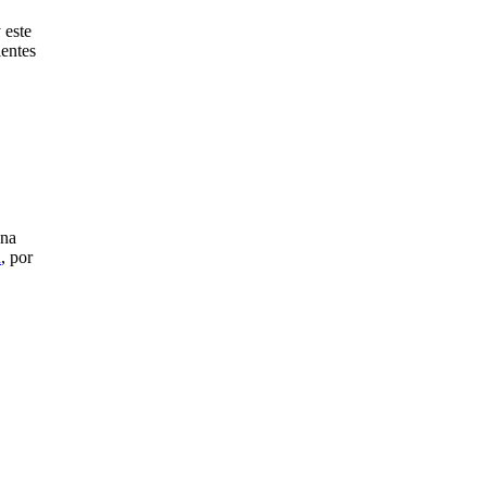
 este
ientes
una
n
, por