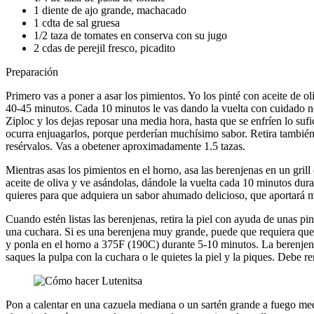
1 diente de ajo grande, machacado
1 cdta de sal gruesa
1/2 taza de tomates en conserva con su jugo
2 cdas de perejil fresco, picadito
Preparación
Primero vas a poner a asar los pimientos. Yo los pinté con aceite de 
40-45 minutos. Cada 10 minutos le vas dando la vuelta con cuidado no
Ziploc y los dejas reposar una media hora, hasta que se enfríen lo sufi
ocurra enjuagarlos, porque perderían muchísimo sabor. Retira también el
resérvalos. Vas a obetener aproximadamente 1.5 tazas.
Mientras asas los pimientos en el horno, asa las berenjenas en un grill
aceite de oliva y ve asándolas, dándole la vuelta cada 10 minutos du
quieres para que adquiera un sabor ahumado delicioso, que aportará m
Cuando estén listas las berenjenas, retira la piel con ayuda de unas p
una cuchara. Si es una berenjena muy grande, puede que requiera que el
y ponla en el horno a 375F (190C) durante 5-10 minutos. La berenje
saques la pulpa con la cuchara o le quietes la piel y la piques. Debe re
Pon a calentar en una cazuela mediana o un sartén grande a fuego medi