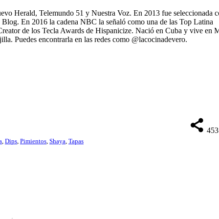
 Nuevo Herald, Telemundo 51 y Nuestra Voz. En 2013 fue seleccionada 
d Blog. En 2016 la cadena NBC la señaló como una de las Top Latina
 Creator de los Tecla Awards de Hispanicize. Nació en Cuba y vive en 
vajilla. Puedes encontrarla en las redes como @lacocinadevero.
453
a
,
Dips
,
Pimientos
,
Shaya
,
Tapas