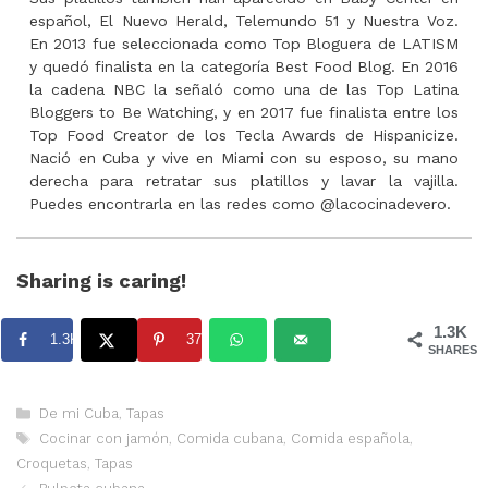
español, El Nuevo Herald, Telemundo 51 y Nuestra Voz.
En 2013 fue seleccionada como Top Bloguera de LATISM
y quedó finalista en la categoría Best Food Blog. En 2016
la cadena NBC la señaló como una de las Top Latina
Bloggers to Be Watching, y en 2017 fue finalista entre los
Top Food Creator de los Tecla Awards de Hispanicize.
Nació en Cuba y vive en Miami con su esposo, su mano
derecha para retratar sus platillos y lavar la vajilla.
Puedes encontrarla en las redes como @lacocinadevero.
Sharing is caring!
1.3K
1.3K
37
SHARES
Categorías
De mi Cuba
,
Tapas
Etiquetas
Cocinar con jamón
,
Comida cubana
,
Comida española
,
Croquetas
,
Tapas