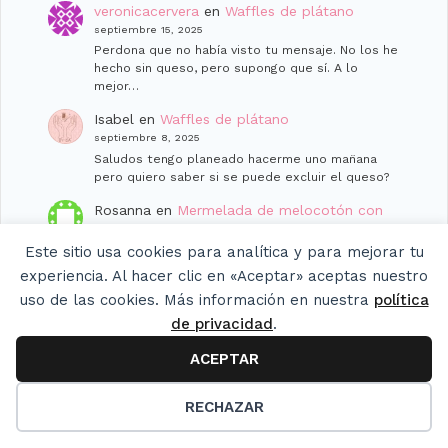
veronicacervera
en
Waffles de plátano
septiembre 15, 2025
Perdona que no había visto tu mensaje. No los he
hecho sin queso, pero supongo que sí. A lo
mejor…
Isabel
en
Waffles de plátano
septiembre 8, 2025
Saludos tengo planeado hacerme uno man̈ana
pero quiero saber si se puede excluir el queso?
Rosanna
en
Mermelada de melocotón con
jengibre y cúrcuma
agosto 22, 2025
Este sitio usa cookies para analítica y para mejorar tu
Vero, qué delicia de ingredientes, personalmente
experiencia. Al hacer clic en «Aceptar» aceptas nuestro
amo esa mezcla de gengibre con cúrcuma, la
uso de las cookies. Más información en nuestra
política
hacía como infusión con flor de…
de privacidad
.
Maribel García
en
Mermelada de melocotón
ACEPTAR
con jengibre y cúrcuma
21
agosto 12, 2025
Me encanta la mermelada de melocotón. Es de
RECHAZAR
mis favoritas sin duda pero al añadirle estas
especias, está más rica…