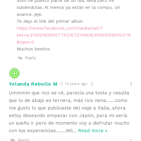
Sólo he puesto parte de un día, Milia pero iré
subiéndolas. Al menos ya están en la compu. Un
avance, jeje.
Te dejo el link del primer albún
https://www.facebook.com/media/set/?
set=a.374301926007753.1073741826.106610056110276
&type=3
Muchos besitos
Reply
Yolanda Rebollo M
13 years ago
Ummmm que rico se vé, parecía una tosta y resulta
que lo de abajo es ternera, más rico nena…….como
me gusto lo que publicaste del viaje a Italia, ahora
estoy deseando empezar con Japón, para mi sería
un sueño ir pero de momento voy a disfrutar mucho
con tus experiencias……..Mil
…
Read more »
Reply