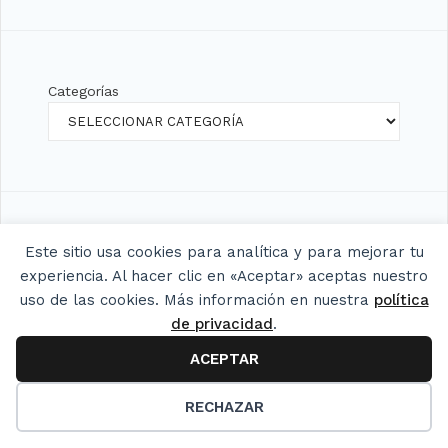
Categorías
Este sitio usa cookies para analítica y para mejorar tu
veronicacervera
en
Waffles de plátano
septiembre 15, 2025
experiencia. Al hacer clic en «Aceptar» aceptas nuestro
Perdona que no había visto tu mensaje. No los he
uso de las cookies. Más información en nuestra
política
hecho sin queso, pero supongo que sí. A lo
de privacidad
.
mejor…
ACEPTAR
Isabel
en
Waffles de plátano
11
septiembre 8, 2025
Saludos tengo planeado hacerme uno man̈ana
RECHAZAR
pero quiero saber si se puede excluir el queso?