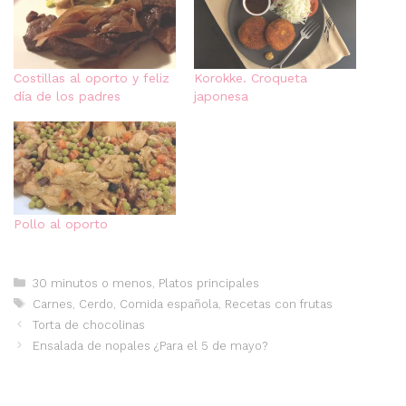
Costillas al oporto y feliz
Korokke. Croqueta
día de los padres
japonesa
Pollo al oporto
Categorías
30 minutos o menos
,
Platos principales
Etiquetas
Carnes
,
Cerdo
,
Comida española
,
Recetas con frutas
Torta de chocolinas
Ensalada de nopales ¿Para el 5 de mayo?